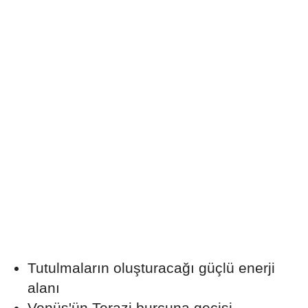
Tutulmaların oluşturacağı güçlü enerji
alanı
Venüs'ün Terazi burcuna geçişi