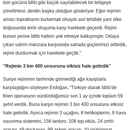
tüm gücünü İdlib gibi küçük sayılabilecek bir bölgeye
yöneltmesi, derdin başka olduğun gösteriyor. Eğer rejimin
amacı topraklarını kurtarmak olsaydı asıl tehdide yani ülke
doğusunda terör oluşuma karşı harekete geçerdi. Rejim
bunun yerine İdlib halkını yok etmeye kalkışmıştır. Ortaya
çıkan vahim manzara karşısında sahada güçlerimizi arttırdık,
rejimi durdurmak için harekete geçtik.”
“Rejimin 3 bin 400 unsurunu etkisiz hale getirdik”
Suriye rejiminin tarihinde görmediği ağır kayıplarla
karşılaştığını söyleyen Erdoğan, “Türkiye olarak İdlib’de
fiilen operasyon sürdürdüğümüz son 1 ay içinde toplam 59
şehit verdik. Buna karşın rejimin 3 bin 400 unsurunu etkisiz
hale getirdik. Ayrıca rejimin 3 uçağını, 8 helikopterini, 8 hava
savunma sistemini, 156 tankını, 108 top obüs, 24 zırhlı
aracını, 49 doçkasını, 99 askeri aracını, 10 mühimmat