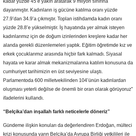
kadar yüzde 45’e yakın aratarak 9 milyon sınırına
dayanmıştır. Kadınların iş gücüne katılma oranı yüzde
27.9’dan 34.9’a çıkmıştır. Toplan istihdamda kadın oranı
yüzde 28.8’e yükselmiştir. İş hayatında yer almak isteyen
kadınlarımız için de doğum izinlerinden kreşlere kadar her
alanda gerekli düzenlemeleri yaptık. Eğitim öğretimde kız ve
erkek çocuklarımız arasında hiçbir fark kalmadı. Siyasal
hayata ve karar almak mekanizmalarına katılım konusuna da
cumhuriyet tarihimizin en üst seviyesine ulaştı.
Parlamentoda 600 milletvekilinden 104’ünün kadınlardan
oluşması yeterli değilse de önemli bir oran olarak görüyoruz”
ifadelerini kullandı.
“Belçika’dan inşallah farklı neticelerle döneriz”
Gündeme ilişkin konuları da değerlendiren Erdoğan, mülteci
krizi konusunda yarın Belçika’da Avrupa Birliği yetkilileri ile