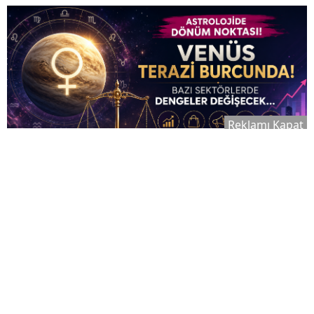
Reklamı Kapat
16:07
06 Ağustos 2026
Astrolojide Dönüm Noktası: Venüs Terazi
A+
Burcunda! Bazı Sektörlerde Dengeler
A-
Değişecek...
2026 Ağustos ayı yeryüzüne neler taşıyor?
Astroloji dünyasında yılın en dikkat çeken
dönemlerinden biri olarak gösterilen Ağustos