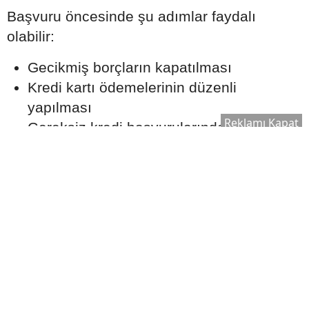
Başvuru öncesinde şu adımlar faydalı
olabilir:
Gecikmiş borçların kapatılması
Kredi kartı ödemelerinin düzenli
yapılması
Reklamı Kapat
Gereksiz kredi başvurularından
kaçınılması
Mevcut borç yükünün kontrol altında
tutulması
Aylık Taksit Bütçenizi
Zorlamamalı
Uzmanlar, konut kredisi taksitlerinin aylık
gelir üzerinde sürdürülebilir bir seviyede