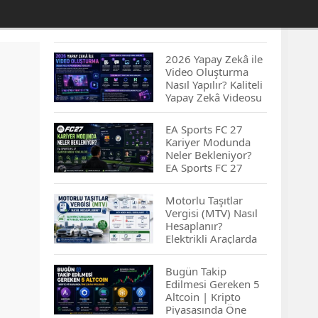
2026 Yapay Zekâ ile
Video Oluşturma
Nasıl Yapılır? Kaliteli
Yapay Zekâ Videosu
Hazırlamanın
İpuçları...
EA Sports FC 27
Kariyer Modunda
Neler Bekleniyor?
EA Sports FC 27
Kariyer Modu
Yenilikleri…
Motorlu Taşıtlar
Vergisi (MTV) Nasıl
Hesaplanır?
Elektrikli Araçlarda
MTV Nasıl
Hesaplanır? MTV
Bugün Takip
Borcu Nasıl
Edilmesi Gereken 5
Sorgulanır?
Altcoin | Kripto
Piyasasında Öne