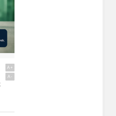
A+
A-
k
.