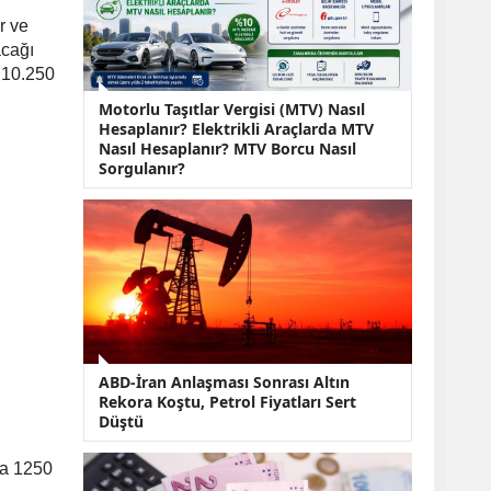
KOBİ’lere Dev
Finansman Hamlesi:
r ve
36 Ay Vadeli 30
acağı
Milyon TL Destek
a 10.250
Emekli Maaşlarında
Motorlu Taşıtlar Vergisi (MTV) Nasıl
Temmuz Hesabı:
Hesaplanır? Elektrikli Araçlarda MTV
Zam Oranı ve Taban
Nasıl Hesaplanır? MTV Borcu Nasıl
Aylık İçin Yeni
Sorgulanır?
Senaryolar
ABD-İran Anlaşması Sonrası Altın
Rekora Koştu, Petrol Fiyatları Sert
Düştü
da 1250