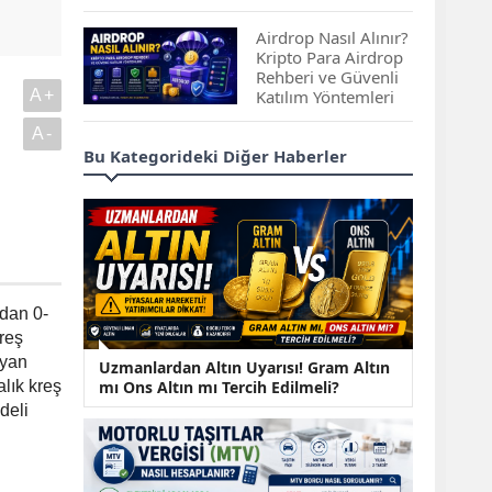
Çıkan Projeler
Airdrop Nasıl Alınır?
Kripto Para Airdrop
Rehberi ve Güvenli
A+
Katılım Yöntemleri
A-
Spot ve Vadeli İşlem
Bu Kategorideki Diğer Haberler
Arasındaki Farklar |
Hangi Piyasa Sizin
İçin Daha Uygun?
ABD-İran Anlaşması
Sonrası Altın Rekora
Koştu, Petrol
ndan 0-
Fiyatları Sert Düştü
reş
ayan
Temmuz 2026 Maaş
Uzmanlardan Altın Uyarısı! Gram Altın
Zammı Netleşiyor!
mı Ons Altın mı Tercih Edilmeli?
lık kreş
Memur, Emekli ve
deli
Sosyal Yardımlarda
Yeni Oranlar
KOSGEB’den