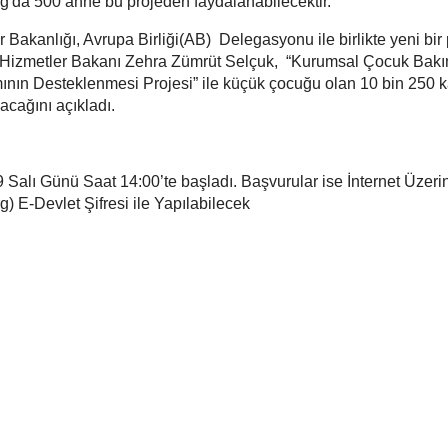
ğ'da 500 anne bu projeden faydalanabilecektir.
 Bakanlığı, Avrupa Birliği(AB) Delegasyonu ile birlikte yeni bir
al Hizmetler Bakanı Zehra Zümrüt Selçuk, “Kurumsal Çocuk Bak
mının Desteklenmesi Projesi” ile küçük çocuğu olan 10 bin 250 
acağını açıkladı.
 Salı Günü Saat 14:00’te başladı. Başvurular ise İnternet Üzeri
E-Devlet Şifresi ile Yapılabilecek