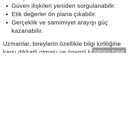
Güven ilişkileri yeniden sorgulanabilir.
Etik değerler ön plana çıkabilir.
Gerçeklik ve samimiyet arayışı güç
kazanabilir.
Uzmanlar, bireylerin özellikle bilgi kirliliğine
Reklamı Kapat
karşı dikkatli olması ve önemli kararlarını
yalnızca astrolojik yorumlara
dayandırmaması gerektiğini de hatırlatıyor.
2026 Ağustos Ayı Yeryüzüne Neler
Taşıyor?
Astroloji çevrelerinde yapılan
değerlendirmelere göre Ağustos 2026;
tutulmalar, gezegen geçişleri ve
gökyüzündeki güçlü hizalanmalar nedeniyle