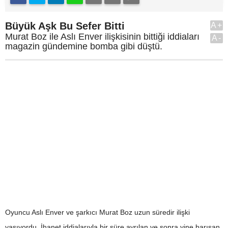
Büyük Aşk Bu Sefer Bitti
A+
Murat Boz ile Aslı Enver ilişkisinin bittiği iddiaları
A-
magazin gündemine bomba gibi düştü.
Oyuncu Aslı Enver ve şarkıcı Murat Boz uzun süredir ilişki
yaşıyordu. İhanet iddialarıyla bir süre ayrılan ve sonra yine barışan