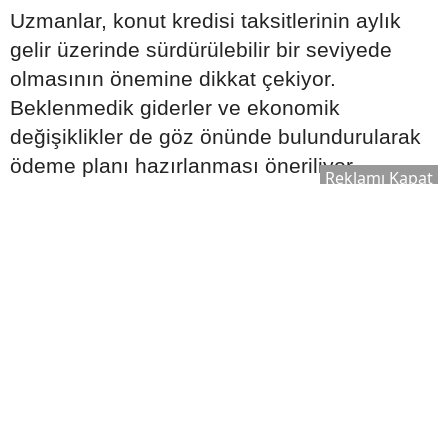
Uzmanlar, konut kredisi taksitlerinin aylık
gelir üzerinde sürdürülebilir bir seviyede
olmasının önemine dikkat çekiyor.
Beklenmedik giderler ve ekonomik
değişiklikler de göz önünde bulundurularak
ödeme planı hazırlanması öneriliyor.
Reklamı Kapat
Bütçe oluştururken şu kalemler birlikte
değerlendirilmeli:
Aylık gelir
Sabit giderler
Olası acil durum harcamaları
Tasarruf hedefleri
Kredi taksitleri
Gerçekçi bir ödeme planı oluşturmak, uzun