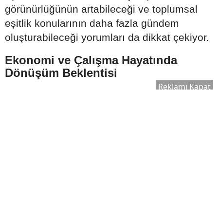
görünürlüğünün artabileceği ve toplumsal
eşitlik konularının daha fazla gündem
oluşturabileceği yorumları da dikkat çekiyor.
Ekonomi ve Çalışma Hayatında
Dönüşüm Beklentisi
Reklamı Kapat
Ağustos ayına ilişkin astrolojik
değerlendirmelerde küresel ekonomi ve
çalışma hayatı da önemli başlıklar arasında
gösteriliyor.
Özellikle;
Şirketlerde yeniden yapılanmalar,
Bazı sektörlerde küçülme ihtimali,
Ortak çalışma kültürünün güçlenmesi,