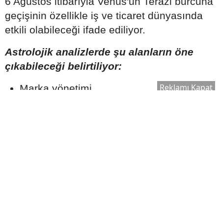
6 Ağustos itibarıyla Venüs'ün Terazi burcuna
geçişinin özellikle iş ve ticaret dünyasında
etkili olabileceği ifade ediliyor.
Astrolojik analizlerde şu alanların öne
çıkabileceği belirtiliyor:
Reklamı Kapat
Marka yönetimi
Pazarlama faaliyetleri
Satış ekipleri
KOBİ'ler
Girişimcilik projeleri
Aynı zamanda kadınların iş hayatındaki
görünürlüğünün artabileceği ve toplumsal
eşitlik konularının daha fazla gündem
oluşturabileceği yorumları da dikkat çekiyor.