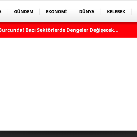
A
GÜNDEM
EKONOMİ
DÜNYA
KELEBEK
lda, Saat Kaçta, Şifresiz Mi? Avrupa Ligi 3. Ön Eleme Ma
 Maçı Şifresiz, HD Canlı Yayın