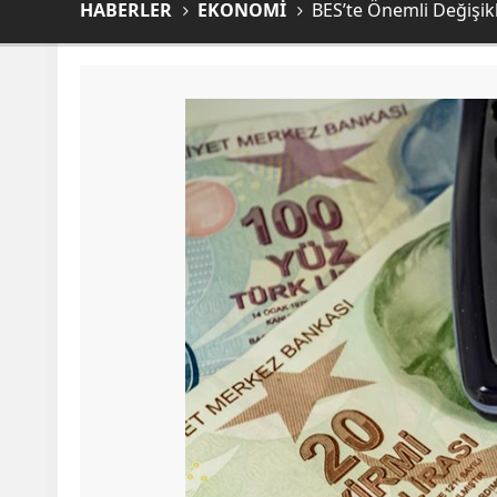
HABERLER
EKONOMİ
BES’te Önemli Değişikl