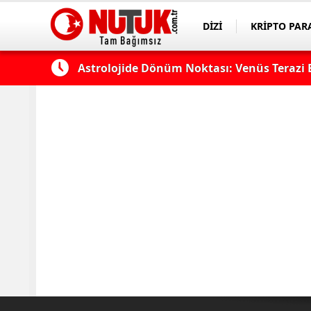
DİZİ
KRİPTO PAR
ASAYİŞ
SPOR
ek...
Hradec Kralove - Beşiktaş Maçı Hangi Kana
Muhtemel 11'ler... Hradec Kralove-Beşiktaş