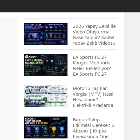
2026 Yapay Zekâ ile
Video Oluşturma
Nasıl Yapılır? Kaliteli
Yapay Zekâ Videosu
Hazırlamanın
İpuçları...
EA Sports FC 27
Kariyer Modunda
Neler Bekleniyor?
EA Sports FC 27
Kariyer Modu
Yenilikleri…
Motorlu Taşıtlar
Vergisi (MTV) Nasıl
Hesaplanır?
Elektrikli Araçlarda
MTV Nasıl
Hesaplanır? MTV
Bugün Takip
Borcu Nasıl
Edilmesi Gereken 5
Sorgulanır?
Altcoin | Kripto
Piyasasında Öne