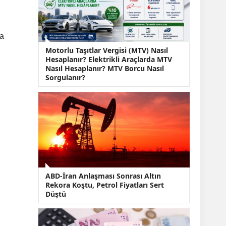
KOBİ’lere Dev
Finansman Hamlesi:
36 Ay Vadeli 30
Milyon TL Destek
ma
Emekli Maaşlarında
Motorlu Taşıtlar Vergisi (MTV) Nasıl
Temmuz Hesabı:
Hesaplanır? Elektrikli Araçlarda MTV
Zam Oranı ve Taban
Nasıl Hesaplanır? MTV Borcu Nasıl
Aylık İçin Yeni
Sorgulanır?
Senaryolar
ABD-İran Anlaşması Sonrası Altın
Rekora Koştu, Petrol Fiyatları Sert
Düştü