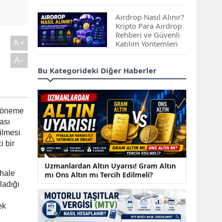
Çıkan Projeler
Airdrop Nasıl Alınır?
Kripto Para Airdrop
Rehberi ve Güvenli
A+
Katılım Yöntemleri
A-
Spot ve Vadeli İşlem
Bu Kategorideki Diğer Haberler
Arasındaki Farklar |
Hangi Piyasa Sizin
İçin Daha Uygun?
 döneme
ABD-İran Anlaşması
ası
Sonrası Altın Rekora
ilmesi
Koştu, Petrol
Fiyatları Sert Düştü
i bir
Temmuz 2026 Maaş
Uzmanlardan Altın Uyarısı! Gram Altın
 hale
Zammı Netleşiyor!
mı Ons Altın mı Tercih Edilmeli?
Memur, Emekli ve
ladığı
Sosyal Yardımlarda
Yeni Oranlar
ek
KOSGEB’den