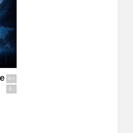
ve
A+
A-