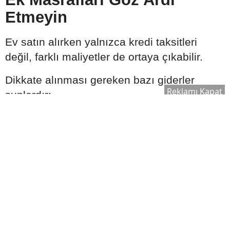
Etmeyin
Ev satın alırken yalnızca kredi taksitleri
değil, farklı maliyetler de ortaya çıkabilir.
Dikkate alınması gereken bazı giderler
Reklamı Kapat
şunlardır:
Zorunlu sigortalar
Tapu harcı
Ekspertiz ücreti
İpotek işlemleri
Taşınma ve tadilat giderleri
Toplam bütçe planlanırken bu kalemlerin de
hesaba katılması önerilir.