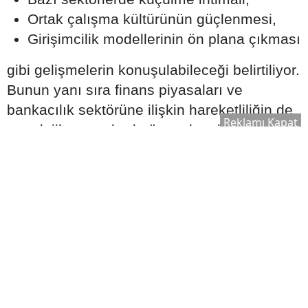
Ortak çalışma kültürünün güçlenmesi,
Girişimcilik modellerinin ön plana çıkması
gibi gelişmelerin konuşulabileceği belirtiliyor.
Bunun yanı sıra finans piyasaları ve
bankacılık sektörüne ilişkin hareketliliğin de
Reklamı Kapat
astrolojik yorumlarda öne çıkan başlıklardan
biri olduğu ifade ediliyor.
Maneviyat ve Kişisel Gelişim
Alanında Yüzleşmeler Yaşanabilir
2026 Ağustos ayına ilişkin yorumlarda dikkat
çeken bir diğer konu ise kişisel gelişim ve
spiritüel alanlar oluyor.
Astrologlara göre bu süreçte;