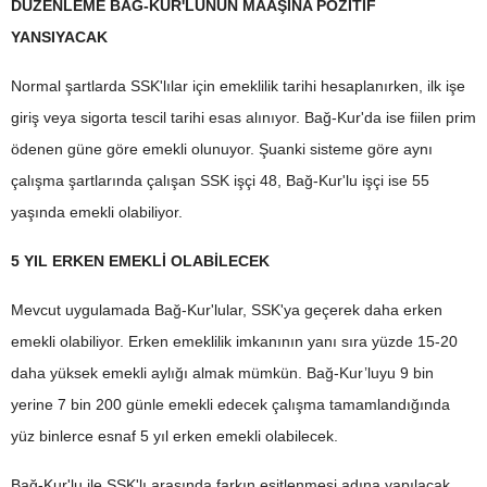
DÜZENLEME BAĞ-KUR'LUNUN MAAŞINA POZİTİF
YANSIYACAK
Normal şartlarda SSK'lılar için emeklilik tarihi hesaplanırken, ilk işe
giriş veya sigorta tescil tarihi esas alınıyor. Bağ-Kur'da ise fiilen prim
ödenen güne göre emekli olunuyor. Şuanki sisteme göre aynı
çalışma şartlarında çalışan SSK işçi 48, Bağ-Kur'lu işçi ise 55
yaşında emekli olabiliyor.
5 YIL ERKEN EMEKLİ OLABİLECEK
Mevcut uygulamada Bağ-Kur'lular, SSK'ya geçerek daha erken
emekli olabiliyor. Erken emeklilik imkanının yanı sıra yüzde 15-20
daha yüksek emekli aylığı almak mümkün. Bağ-Kur’luyu 9 bin
yerine 7 bin 200 günle emekli edecek çalışma tamamlandığında
yüz binlerce esnaf 5 yıl erken emekli olabilecek.
Bağ-Kur'lu ile SSK'lı arasında farkın eşitlenmesi adına yapılacak