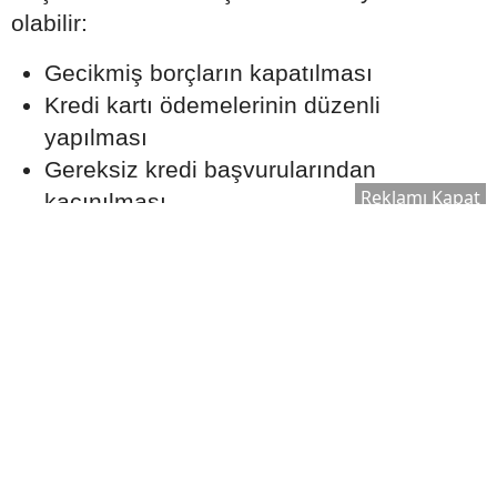
olabilir:
Gecikmiş borçların kapatılması
Kredi kartı ödemelerinin düzenli
yapılması
Gereksiz kredi başvurularından
Reklamı Kapat
kaçınılması
Mevcut borç yükünün kontrol altında
tutulması
Aylık Taksit Bütçenizi
Zorlamamalı
Uzmanlar, konut kredisi taksitlerinin aylık
gelir üzerinde sürdürülebilir bir seviyede
olmasının önemine dikkat çekiyor.