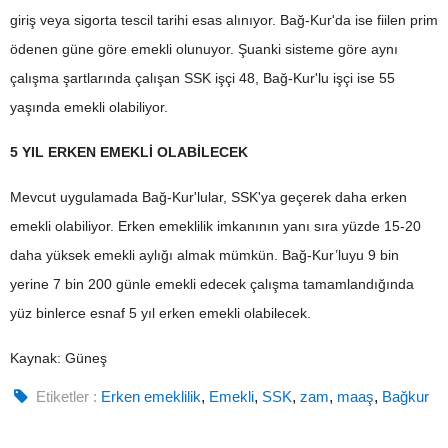
giriş veya sigorta tescil tarihi esas alınıyor. Bağ-Kur'da ise fiilen prim
ödenen güne göre emekli olunuyor. Şuanki sisteme göre aynı
çalışma şartlarında çalışan SSK işçi 48, Bağ-Kur'lu işçi ise 55
yaşında emekli olabiliyor.
5 YIL ERKEN EMEKLİ OLABİLECEK
Mevcut uygulamada Bağ-Kur'lular, SSK'ya geçerek daha erken
emekli olabiliyor. Erken emeklilik imkanının yanı sıra yüzde 15-20
daha yüksek emekli aylığı almak mümkün. Bağ-Kur’luyu 9 bin
yerine 7 bin 200 günle emekli edecek çalışma tamamlandığında
yüz binlerce esnaf 5 yıl erken emekli olabilecek.
Kaynak: Güneş
Etiketler :
Erken emeklilik
,
Emekli
,
SSK
,
zam
,
maaş
,
Bağkur