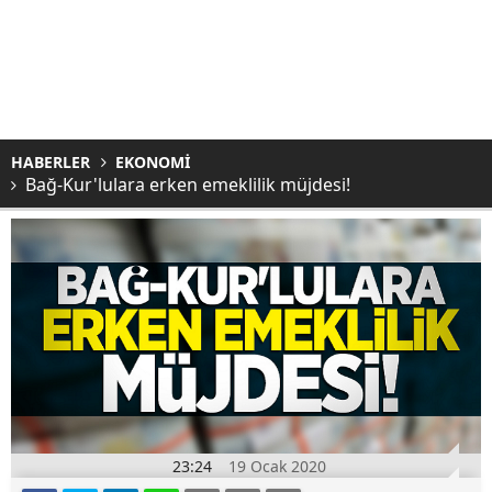
HABERLER
EKONOMİ
Bağ-Kur'lulara erken emeklilik müjdesi!
23:24
19 Ocak 2020