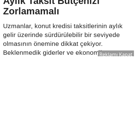
Aylık Taksit Bütçenizi
Zorlamamalı
Uzmanlar, konut kredisi taksitlerinin aylık
gelir üzerinde sürdürülebilir bir seviyede
olmasının önemine dikkat çekiyor.
Beklenmedik giderler ve ekonomik
Reklamı Kapat
değişiklikler de göz önünde bulundurularak
ödeme planı hazırlanması öneriliyor.
Bütçe oluştururken şu kalemler birlikte
değerlendirilmeli:
Aylık gelir
Sabit giderler
Olası acil durum harcamaları
Tasarruf hedefleri