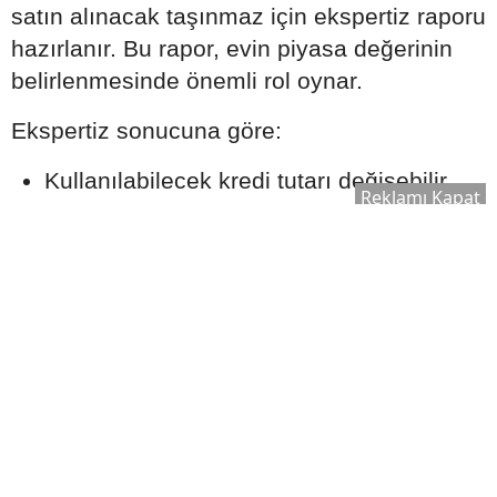
satın alınacak taşınmaz için ekspertiz raporu
hazırlanır. Bu rapor, evin piyasa değerinin
belirlenmesinde önemli rol oynar.
Ekspertiz sonucuna göre:
Kullanılabilecek kredi tutarı değişebilir.
Reklamı Kapat
Satın alma süreci yeniden
değerlendirilebilir.
Bankanın kredi onay süreci şekillenebilir.
Bu nedenle ekspertiz raporu, kredi sürecinin
önemli aşamalarından biri olarak kabul edilir.
Ek Masrafları Göz Ardı
Etmeyin