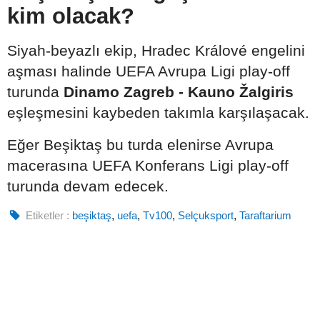
kim olacak?
Siyah-beyazlı ekip, Hradec Králové engelini
aşması halinde UEFA Avrupa Ligi play-off
turunda
Dinamo Zagreb - Kauno Žalgiris
eşleşmesini kaybeden takımla karşılaşacak.
Eğer Beşiktaş bu turda elenirse Avrupa
macerasına UEFA Konferans Ligi play-off
turunda devam edecek.
Etiketler :
beşiktaş
,
uefa
,
Tv100
,
Selçuksport
,
Taraftarium