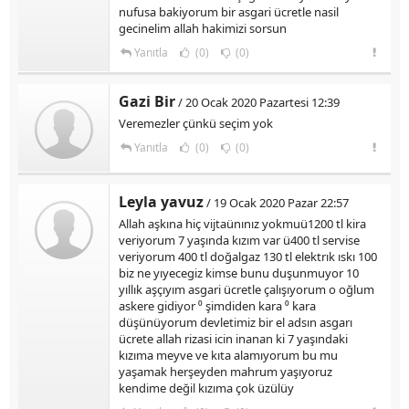
nufusa bakiyorum bir asgari ücretle nasil
gecinelim allah hakimizi sorsun
Yanıtla
(0)
(0)
Gazi Bir
/ 20 Ocak 2020 Pazartesi 12:39
Veremezler çünkü seçim yok
Yanıtla
(0)
(0)
Leyla yavuz
/ 19 Ocak 2020 Pazar 22:57
Allah aşkına hiç vijtaünınız yokmuü1200 tl kira
veriyorum 7 yaşında kızım var ü400 tl servise
veriyorum 400 tl doğalgaz 130 tl elektrık ıskı 100
biz ne yıyecegiz kimse bunu duşunmuyor 10
yıllık aşçıyım asgari ücretle çalışıyorum o oğlum
askere gidiyor ⁰ şimdiden kara ⁰ kara
düşünüyorum devletimiz bir el adsın asgarı
ücrete allah rizasi icin inanan ki 7 yaşındaki
kızıma meyve ve kıta alamıyorum bu mu
yaşamak herşeyden mahrum yaşıyoruz
kendime değil kızıma çok üzülüy