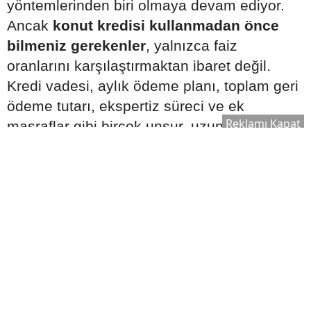
yöntemlerinden biri olmaya devam ediyor.
Ancak
konut kredisi kullanmadan önce
bilmeniz gerekenler
, yalnızca faiz
oranlarını karşılaştırmaktan ibaret değil.
Kredi vadesi, aylık ödeme planı, toplam geri
ödeme tutarı, ekspertiz süreci ve ek
Reklamı Kapat
masraflar gibi birçok unsur, uzun vadeli
finansal planlamayı doğrudan etkiliyor.
Uzmanlar, konut kredisi başvurusu
yapmadan önce gelir-gider dengesinin
dikkatle analiz edilmesi ve farklı bankaların
sunduğu tekliflerin ayrıntılı şekilde
karşılaştırılması gerektiğini vurguluyor.
Ayrıca kredi sözleşmesindeki şartların
dikkatlice incelenmesi, ilerleyen süreçte
beklenmedik maliyetlerle karşılaşma riskini