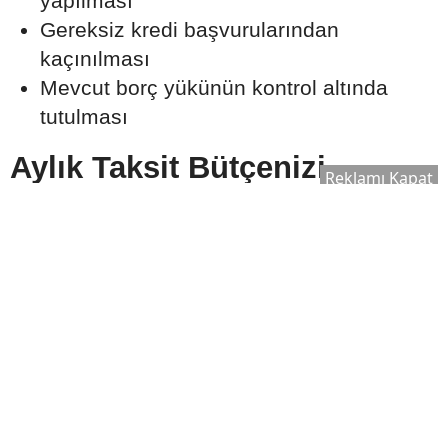
yapılması
Gereksiz kredi başvurularından
kaçınılması
Mevcut borç yükünün kontrol altında
tutulması
Aylık Taksit Bütçenizi
Reklamı Kapat
Zorlamamalı
Uzmanlar, konut kredisi taksitlerinin aylık
gelir üzerinde sürdürülebilir bir seviyede
olmasının önemine dikkat çekiyor.
Beklenmedik giderler ve ekonomik
değişiklikler de göz önünde bulundurularak
ödeme planı hazırlanması öneriliyor.
Bütçe oluştururken şu kalemler birlikte