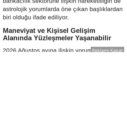
bankacılık sektörüne ilişkin hareketliliğin de
astrolojik yorumlarda öne çıkan başlıklardan
biri olduğu ifade ediliyor.
Maneviyat ve Kişisel Gelişim
Alanında Yüzleşmeler Yaşanabilir
2026 Ağustos ayına ilişkin yorumlarda dikkat
Reklamı Kapat
çeken bir diğer konu ise kişisel gelişim ve
spiritüel alanlar oluyor.
Astrologlara göre bu süreçte;
Maneviyatın ticari yönü daha fazla
tartışılabilir.
Güven ilişkileri yeniden sorgulanabilir.
Etik değerler ön plana çıkabilir.
Gerçeklik ve samimiyet arayışı güç