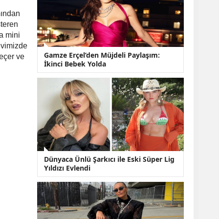
KOBİ’lere Dev
Finansman Hamlesi:
mından
36 Ay Vadeli 30
steren
Milyon TL Destek
a mini
Emekli Maaşlarında
evimizde
Temmuz Hesabı:
Gamze Erçel’den Müjdeli Paylaşım:
eçer ve
Zam Oranı ve Taban
İkinci Bebek Yolda
Aylık İçin Yeni
Senaryolar
Dünyaca Ünlü Şarkıcı ile Eski Süper Lig
Yıldızı Evlendi