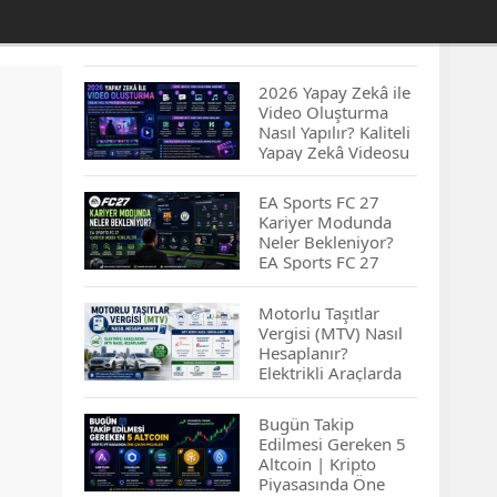
2026 Yapay Zekâ ile
Video Oluşturma
Nasıl Yapılır? Kaliteli
Yapay Zekâ Videosu
Hazırlamanın
İpuçları...
EA Sports FC 27
Kariyer Modunda
Neler Bekleniyor?
EA Sports FC 27
Kariyer Modu
Yenilikleri…
Motorlu Taşıtlar
Vergisi (MTV) Nasıl
Hesaplanır?
Elektrikli Araçlarda
MTV Nasıl
Hesaplanır? MTV
Bugün Takip
Borcu Nasıl
Edilmesi Gereken 5
Sorgulanır?
Altcoin | Kripto
Piyasasında Öne