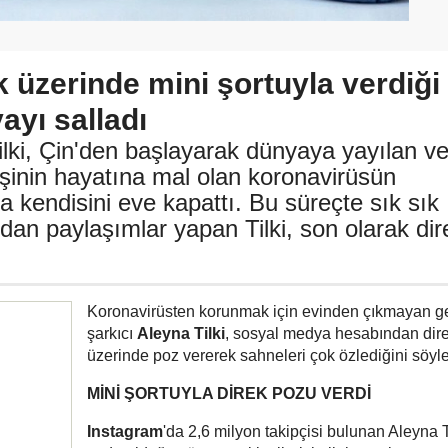
k üzerinde mini şortuyla verdiği
yı salladı
lki, Çin'den başlayarak dünyaya yayılan v
işinin hayatına mal olan koronavirüsün
a kendisini eve kapattı. Bu süreçte sık sık
an paylaşımlar yapan Tilki, son olarak dir
Koronavirüsten korunmak için evinden çıkmayan g
şarkıcı
Aleyna Tilki
, sosyal medya hesabından dir
üzerinde poz vererek sahneleri çok özlediğini söyle
MİNİ ŞORTUYLA DİREK POZU VERDİ
Instagram
'da 2,6 milyon takipçisi bulunan Aleyna Ti