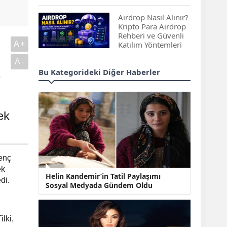
Çıkan Projeler
Airdrop Nasıl Alınır?
Kripto Para Airdrop
Rehberi ve Güvenli
A+
Katılım Yöntemleri
A-
Spot ve Vadeli İşlem
Bu Kategorideki Diğer Haberler
e
Arasındaki Farklar |
Hangi Piyasa Sizin
İçin Daha Uygun?
ek
ABD-İran Anlaşması
Sonrası Altın Rekora
Koştu, Petrol
Fiyatları Sert Düştü
enç
Temmuz 2026 Maaş
ek
Helin Kandemir’in Tatil Paylaşımı
Zammı Netleşiyor!
di.
Sosyal Medyada Gündem Oldu
Memur, Emekli ve
Sosyal Yardımlarda
Yeni Oranlar
lki,
KOSGEB’den