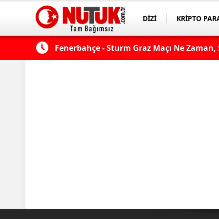
DİZİ
KRİPTO PAR
ASAYİŞ
SPOR
çı şifresiz
Fenerbahçe - Sturm Graz Maçı Ne Zaman, S