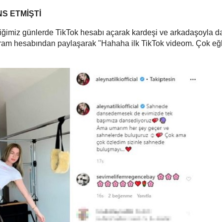
S ETMİŞTİ
tiğimiz günlerde TikTok hesabı açarak kardeşi ve arkadaşoyla d
tagram hesabından paylaşarak "Hahaha ilk TikTok videom. Çok eğ