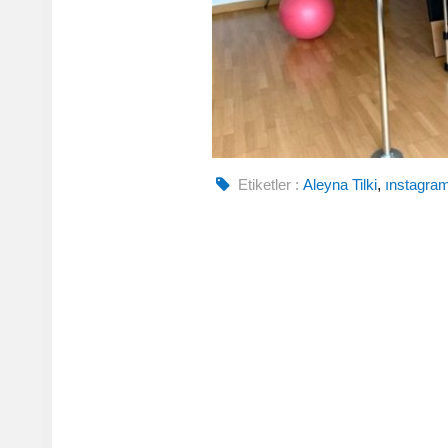
Etiketler :
Aleyna Tilki
,
ınstagra