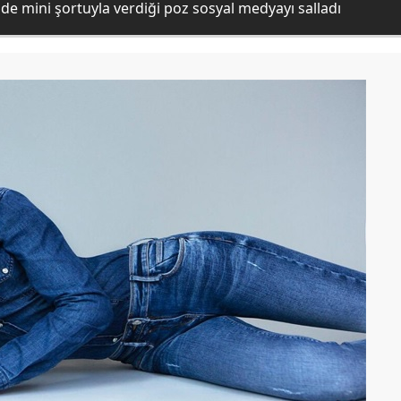
nde mini şortuyla verdiği poz sosyal medyayı salladı