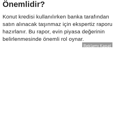
Önemlidir?
Konut kredisi kullanılırken banka tarafından
satın alınacak taşınmaz için ekspertiz raporu
hazırlanır. Bu rapor, evin piyasa değerinin
belirlenmesinde önemli rol oynar.
Reklamı Kapat
Ekspertiz sonucuna göre:
Kullanılabilecek kredi tutarı değişebilir.
Satın alma süreci yeniden
değerlendirilebilir.
Bankanın kredi onay süreci şekillenebilir.
Bu nedenle ekspertiz raporu, kredi sürecinin
önemli aşamalarından biri olarak kabul edilir.