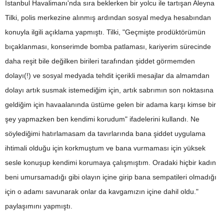
İstanbul Havalimanı'nda sıra beklerken bir yolcu ile tartışan Aleyna
Tilki, polis merkezine alınmış ardından sosyal medya hesabından
konuyla ilgili açıklama yapmıştı. Tilki, "Geçmişte prodüktörümün
bıçaklanması, konserimde bomba patlaması, kariyerim sürecinde
daha reşit bile değilken birileri tarafından şiddet görmemden
dolayı(!) ve sosyal medyada tehdit içerikli mesajlar da almamdan
dolayı artık susmak istemediğim için, artık sabrımın son noktasına
geldiğim için havaalanında üstüme gelen bir adama karşı kimse bir
şey yapmazken ben kendimi korudum" ifadelerini kullandı. Ne
söylediğimi hatırlamasam da tavırlarında bana şiddet uygulama
ihtimali olduğu için korkmuştum ve bana vurmaması için yüksek
sesle konuşup kendimi korumaya çalışmıştım. Oradaki hiçbir kadın
beni umursamadığı gibi olayın içine girip bana sempatileri olmadığı
için o adamı savunarak onlar da kavgamızın içine dahil oldu."
paylaşımını yapmıştı.