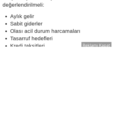
değerlendirilmeli:
Aylık gelir
Sabit giderler
Olası acil durum harcamaları
Tasarruf hedefleri
Reklamı Kapat
Kredi taksitleri
Gerçekçi bir ödeme planı oluşturmak, uzun
vadede finansal dengeyi korumaya yardımcı
olabilir.
Ekspertiz Süreci Neden
Önemlidir?
Konut kredisi kullanılırken banka tarafından
satın alınacak taşınmaz için ekspertiz raporu