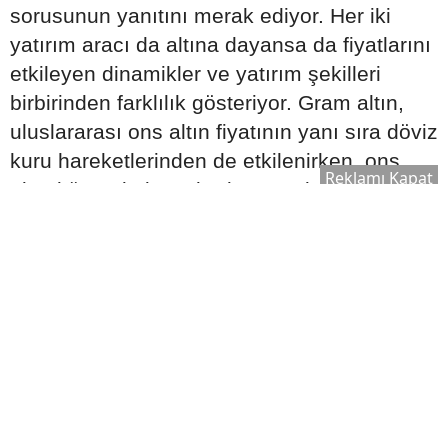
sorusunun yanıtını merak ediyor. Her iki
yatırım aracı da altına dayansa da fiyatlarını
etkileyen dinamikler ve yatırım şekilleri
birbirinden farklılık gösteriyor. Gram altın,
uluslararası ons altın fiyatının yanı sıra döviz
kuru hareketlerinden de etkilenirken, ons
Reklamı Kapat
altın küresel piyasalarda ABD doları
üzerinden işlem görüyor. Bu nedenle
yatırımcıların karar verirken yalnızca altının
fiyatını değil, kur hareketlerini, yatırım
süresini ve risk beklentilerini de
değerlendirmesi önem taşıyor.
Gram Altın Nedir?
Gram altın, Türkiye'de en yaygın kullanılan