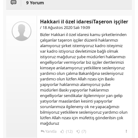
9 Yorum
Hakkari il özel idaresiTaşeron işçiler
/ 18 Ağustos 2020 Salı 19:09
Bizler Hakkari il özel idaresi kamu şirketlerinden
çalışanlar taşeron işçiler düzenli haklarımızı
alamıyoruz şirket istemiyoruz kadro isteyimiz
var kadro istiyoruz devletimize bağlı olmak
istiyoruz mağduruz şube müdürleri haklarımızı
engelliyorlar vermiyorlar biz işçiler dertlerimizi
kimseye anlatamıyoruz yetkililere sesleniyoruz
yardımcı olun çalıma Bakanlığına sesleniyoruz
yardımcı olun lütfen Allah rızası için Baskı
yapıyorlar haklarımızı alamıyoruz şube
müdürleri Baskı yapıyorlar haklarımızı
engelliyorlar sendikalar ilgilenmiyor yan gelip
yatıyorlar maaslardan kesinti yapıyorlar
sorunlarımıza ilgileneny ok ne yapacağımızı
bilmiyoruz yetkililere sesleniyoruz yardımcı olun
lütfen Allah rızası için müfettiş gönderilsin çok
mağduruz
Yanıtla
(12)
(7)