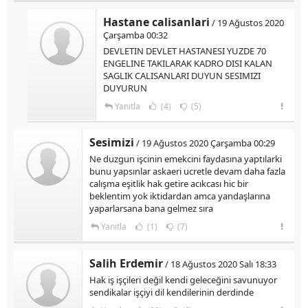
Hastane calisanlari
/ 19 Ağustos 2020
Çarşamba 00:32
DEVLETIN DEVLET HASTANESI YUZDE 70
ENGELINE TAKILARAK KADRO DISI KALAN
SAGLIK CALISANLARI DUYUN SESIMIZI
DUYURUN
Yanıtla
(4)
(5)
Sesimizi
/ 19 Ağustos 2020 Çarşamba 00:29
Ne duzgun işcinin emekcini faydasına yaptılarki
bunu yapsınlar askaeri ucretle devam daha fazla
calışma eşitlik hak getire acıkcası hic bir
beklentim yok iktidardan amca yandaşlarına
yaparlarsana bana gelmez sıra
Yanıtla
(1)
(7)
Salih Erdemir
/ 18 Ağustos 2020 Salı 18:33
Hak iş işçileri değil kendi geleceğini savunuyor
sendikalar işçiyi dil kendilerinin derdinde