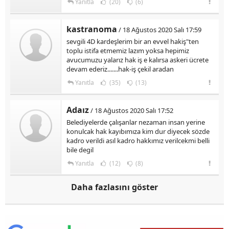
Yanıtla
(20)
(6)
kastranoma
/ 18 Ağustos 2020 Salı 17:59
sevgili 4D kardeşlerim bir an evvel hakiş"ten
toplu istifa etmemiz lazım yoksa hepimiz
avucumuzu yalarız hak iş e kalırsa askeri ücrete
devam ederiz.......hak-iş çekil aradan
Yanıtla
(35)
(13)
Adaız
/ 18 Ağustos 2020 Salı 17:52
Belediyelerde çalışanlar nezaman insan yerine
konulcak hak kayıbımıza kim dur diyecek sözde
kadro verildi asıl kadro hakkımız verilcekmi belli
bile degil
Yanıtla
(12)
(8)
Daha fazlasını göster