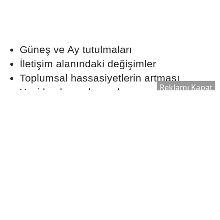
Güneş ve Ay tutulmaları
İletişim alanındaki değişimler
Toplumsal hassasiyetlerin artması
Reklamı Kapat
Yeni başlangıçlar ve kapanan süreçler
Ekonomik ve sosyal dönüşüm beklentileri
yer alıyor.
Sosyal Medya ve İletişimde Yeni Bir
Dönem Bekleniyor
Astrolojik yorumlara göre Ağustos ayında
dijital platformlar yeniden tartışmaların
merkezine yerleşebilir. Özellikle geçmişte