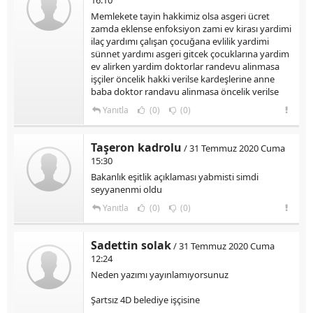
16:10
Memlekete tayin hakkimiz olsa asgeri ücret
zamda eklense enfoksiyon zami ev kirası yardimi
ilaç yardımı çalışan çocuğana evlilik yardimi
sünnet yardımı asgeri gitcek çocuklarına yardim
ev alirken yardim doktorlar randevu alinmasa
işçiler öncelik hakki verilse kardeşlerine anne
baba doktor randavu alinmasa öncelik verilse
Yanıtla
(0)
(0)
Taşeron kadrolu
/ 31 Temmuz 2020 Cuma
15:30
Bakanlık eşitlik açıklaması yabmisti simdi
seyyanenmi oldu
Yanıtla
(0)
(0)
Sadettin solak
/ 31 Temmuz 2020 Cuma
12:24
Neden yazımı yayınlamıyorsunuz
Şartsız 4D belediye işçisine