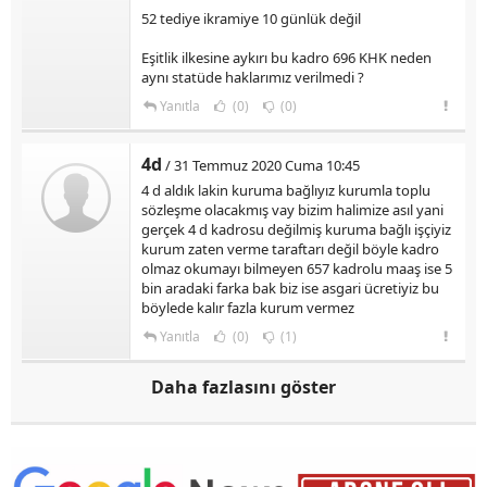
52 tediye ikramiye 10 günlük değil
Eşitlik ilkesine aykırı bu kadro 696 KHK neden
aynı statüde haklarımız verilmedi ?
Yanıtla
(0)
(0)
4d
/ 31 Temmuz 2020 Cuma 10:45
4 d aldık lakin kuruma bağlıyız kurumla toplu
sözleşme olacakmış vay bizim halimize asıl yani
gerçek 4 d kadrosu değilmiş kuruma bağlı işçiyiz
kurum zaten verme taraftarı değil böyle kadro
olmaz okumayı bilmeyen 657 kadrolu maaş ise 5
bin aradaki farka bak biz ise asgari ücretiyiz bu
böylede kalır fazla kurum vermez
Yanıtla
(0)
(1)
Daha fazlasını göster