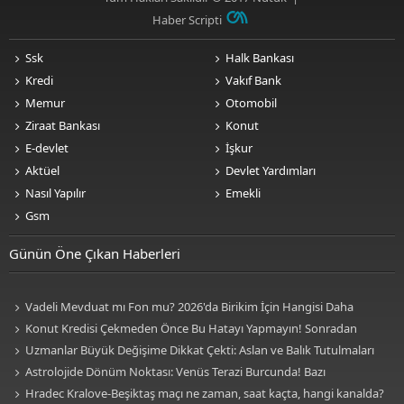
Haber Scripti
Ssk
Halk Bankası
Kredi
Vakıf Bank
Memur
Otomobil
Ziraat Bankası
Konut
E-devlet
İşkur
Aktüel
Devlet Yardımları
Nasıl Yapılır
Emekli
Gsm
Günün Öne Çıkan Haberleri
Vadeli Mevduat mı Fon mu? 2026'da Birikim İçin Hangisi Daha
Avantajlı? Nelere Dikkat Edilmeli?
Konut Kredisi Çekmeden Önce Bu Hatayı Yapmayın! Sonradan
Pişman Olabilirsiniz
Uzmanlar Büyük Değişime Dikkat Çekti: Aslan ve Balık Tutulmaları
Neleri Değiştirecek?
Astrolojide Dönüm Noktası: Venüs Terazi Burcunda! Bazı
Sektörlerde Dengeler Değişecek...
Hradec Kralove-Beşiktaş maçı ne zaman, saat kaçta, hangi kanalda?