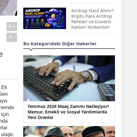
Çıkan Projeler
Airdrop Nasıl Alınır?
Kripto Para Airdrop
Rehberi ve Güvenli
A+
Katılım Yöntemleri
A-
Spot ve Vadeli İşlem
Bu Kategorideki Diğer Haberler
Arasındaki Farklar |
Hangi Piyasa Sizin
e
İçin Daha Uygun?
ABD-İran Anlaşması
Sonrası Altın Rekora
Koştu, Petrol
. Ek
Fiyatları Sert Düştü
-Sen
ayıs
Temmuz 2026 Maaş
Temmuz 2026 Maaş Zammı Netleşiyor!
Zammı Netleşiyor!
önemde
Memur, Emekli ve Sosyal Yardımlarda
Memur, Emekli ve
 için
Yeni Oranlar
Sosyal Yardımlarda
unda
Yeni Oranlar
rlar
KOSGEB’den
ulaştı.