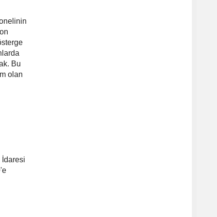
onelinin
Son
österge
nlarda
cak. Bu
im olan
 İdaresi
'e