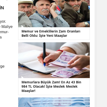
KOBİ’lere Dev
Finansman Hamlesi:
İN
36 Ay Vadeli 30
Milyon TL Destek
Emekli Maaşlarında
yor.
Temmuz Hesabı:
e Maliye
Zam Oranı ve Taban
Memur ve Emeklilerin Zam Oranları
emur-
Aylık İçin Yeni
Belli Oldu: İşte Yeni Maaşlar
a
Senaryolar
rge
Memurlara Büyük Zam! En Az 43 Bin
984 TL Olacak! İşte Meslek Meslek
Maaşlar!