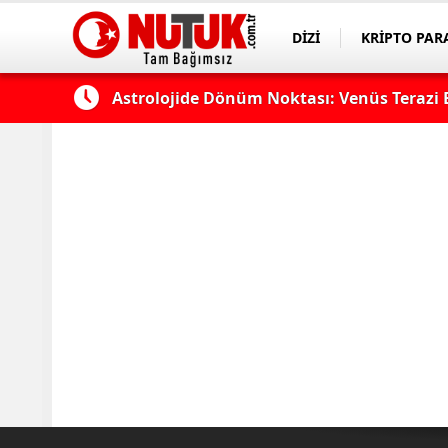
DİZİ
KRİPTO PAR
ASAYİŞ
SPOR
k?
Astrolojide Dönüm Noktası: Venüs Terazi 