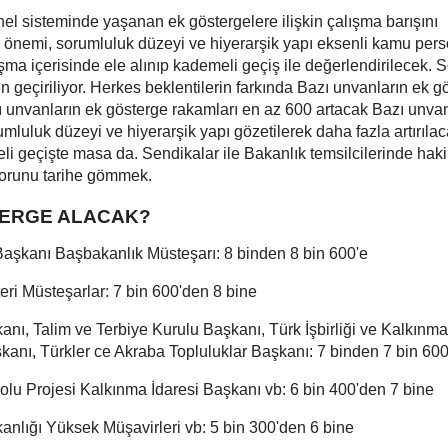
l sisteminde yaşanan ek göstergelere ilişkin çalışma barışını
önemi, sorumluluk düzeyi ve hiyerarşik yapı eksenli kamu pers
şma içerisinde ele alınıp kademeli geçiş ile değerlendirilecek. 
n geçiriliyor. Herkes beklentilerin farkında Bazı unvanların ek g
zı unvanların ek gösterge rakamları en az 600 artacak Bazı unva
mluluk düzeyi ve hiyerarşik yapı gözetilerek daha fazla artırıla
i geçişte masa da. Sendikalar ile Bakanlık temsilcilerinde hak
orunu tarihe gömmek.
TERGE ALACAK?
 Başkanı Başbakanlık Müsteşarı: 8 binden 8 bin 600'e
eri Müsteşarlar: 7 bin 600'den 8 bine
nı, Talim ve Terbiye Kurulu Başkanı, Türk İşbirliği ve Kalkınma
nı, Türkler ce Akraba Topluluklar Başkanı: 7 binden 7 bin 600
u Projesi Kalkınma İdaresi Başkanı vb: 6 bin 400'den 7 bine
anlığı Yüksek Müşavirleri vb: 5 bin 300'den 6 bine