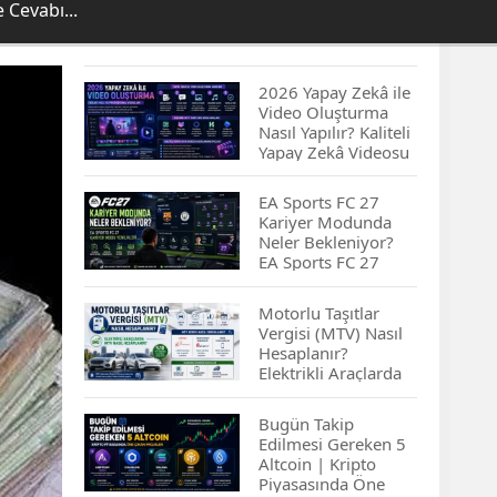
 Cevabı...
2026 Yapay Zekâ ile
Video Oluşturma
Nasıl Yapılır? Kaliteli
Yapay Zekâ Videosu
Hazırlamanın
İpuçları...
EA Sports FC 27
Kariyer Modunda
Neler Bekleniyor?
EA Sports FC 27
Kariyer Modu
Yenilikleri…
Motorlu Taşıtlar
Vergisi (MTV) Nasıl
Hesaplanır?
Elektrikli Araçlarda
MTV Nasıl
Hesaplanır? MTV
Bugün Takip
Borcu Nasıl
Edilmesi Gereken 5
Sorgulanır?
Altcoin | Kripto
Piyasasında Öne