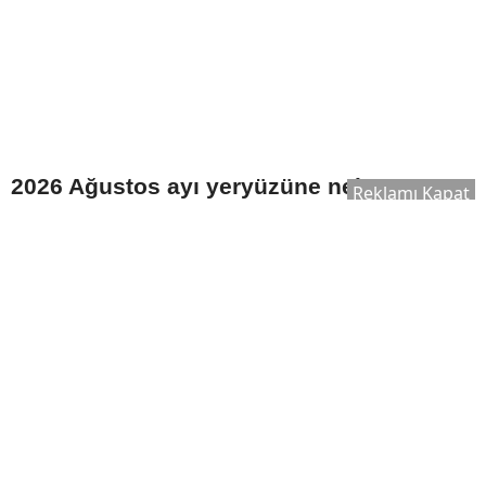
2026 Ağustos ayı yeryüzüne neler
Reklamı Kapat
taşıyor?
Astroloji dünyasında yılın en dikkat
çeken dönemlerinden biri olarak gösterilen
Ağustos 2026, tutulmalar ve gezegen
geçişleri nedeniyle hem bireysel hem de
toplumsal gündemde önemli değişimlerin
yaşanabileceğine yönelik yorumlarla öne
çıkıyor. Astrologların değerlendirmelerine
göre bu süreçte iletişimden ekonomiye, iş
dünyasından sosyal yaşama kadar birçok