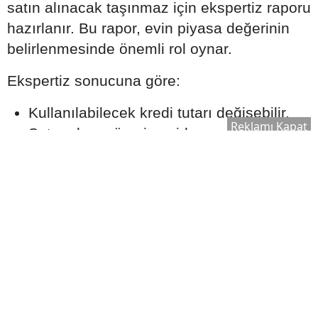
satın alınacak taşınmaz için ekspertiz raporu
hazırlanır. Bu rapor, evin piyasa değerinin
belirlenmesinde önemli rol oynar.
Ekspertiz sonucuna göre:
Kullanılabilecek kredi tutarı değişebilir.
Reklamı Kapat
Satın alma süreci yeniden
değerlendirilebilir.
Bankanın kredi onay süreci şekillenebilir.
Bu nedenle ekspertiz raporu, kredi sürecinin
önemli aşamalarından biri olarak kabul edilir.
Ek Masrafları Göz Ardı
Etmeyin