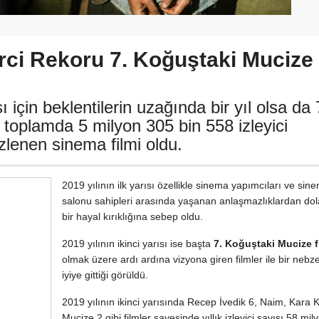
irci Rekoru 7. Koğuştaki Mucize
 için beklentilerin uzağında bir yıl olsa da 
 toplamda 5 milyon 305 bin 558 izleyici
 izlenen sinema filmi oldu.
2019 yılının ilk yarısı özellikle sinema yapımcıları ve sin
salonu sahipleri arasında yaşanan anlaşmazlıklardan dol
bir hayal kırıklığına sebep oldu.
2019 yılının ikinci yarısı ise başta
7. Koğuştaki Mucize f
olmak üzere ardı ardına vizyona giren filmler ile bir nebz
iyiye gittiği görüldü.
2019 yılının ikinci yarısında Recep İvedik 6, Naim, Kara 
Mucize 2 gibi filmler sayesinde yıllık izleyici sayısı 58 mil