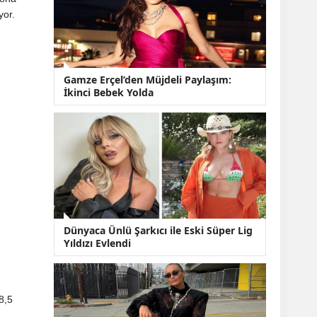
KOBİ’lere Dev
yor.
Finansman Hamlesi:
36 Ay Vadeli 30
Milyon TL Destek
Emekli Maaşlarında
Temmuz Hesabı:
Gamze Erçel’den Müjdeli Paylaşım:
Zam Oranı ve Taban
İkinci Bebek Yolda
Aylık İçin Yeni
Senaryolar
Dünyaca Ünlü Şarkıcı ile Eski Süper Lig
Yıldızı Evlendi
8,5