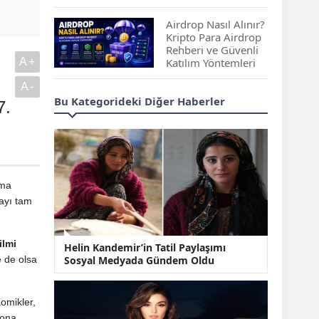
Çıkan Projeler
Airdrop Nasıl Alınır?
Kripto Para Airdrop
Rehberi ve Güvenli
A+
Katılım Yöntemleri
A-
Spot ve Vadeli İşlem
Bu Kategorideki Diğer Haberler
7.
Arasındaki Farklar |
Hangi Piyasa Sizin
İçin Daha Uygun?
ABD-İran Anlaşması
Sonrası Altın Rekora
ema
Koştu, Petrol
ayı tam
Fiyatları Sert Düştü
Temmuz 2026 Maaş
ilmi
Helin Kandemir’in Tatil Paylaşımı
Zammı Netleşiyor!
e de olsa
Sosyal Medyada Gündem Oldu
Memur, Emekli ve
Sosyal Yardımlarda
Yeni Oranlar
Komikler,
KOSGEB’den
yona