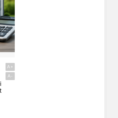
A+
A-
i
t