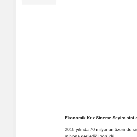
Ekonomik Kriz Sineme Seyircisini d
2018 yılında 70 milyonun üzerinde si
milyona gerilediği görüldü.