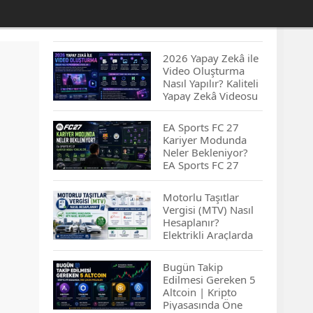
2026 Yapay Zekâ ile
Video Oluşturma
Nasıl Yapılır? Kaliteli
Yapay Zekâ Videosu
Hazırlamanın
İpuçları...
EA Sports FC 27
Kariyer Modunda
Neler Bekleniyor?
EA Sports FC 27
Kariyer Modu
Yenilikleri…
Motorlu Taşıtlar
Vergisi (MTV) Nasıl
Hesaplanır?
Elektrikli Araçlarda
MTV Nasıl
Hesaplanır? MTV
Bugün Takip
Borcu Nasıl
Edilmesi Gereken 5
Sorgulanır?
Altcoin | Kripto
Piyasasında Öne