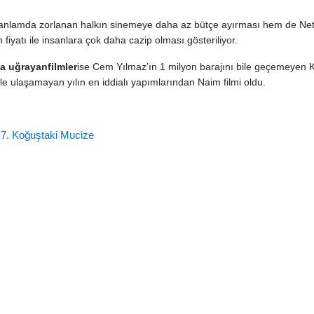
 anlamda zorlanan halkın sinemeye daha az bütçe ayırması hem de Netfl
 fiyatı ile insanlara çok daha cazip olması gösteriliyor.
na uğrayanfilmler
ise Cem Yılmaz’ın 1 milyon barajını bile geçemeyen 
bile ulaşamayan yılın en iddialı yapımlarından Naim filmi oldu.
,
7. Koğuştaki Mucize