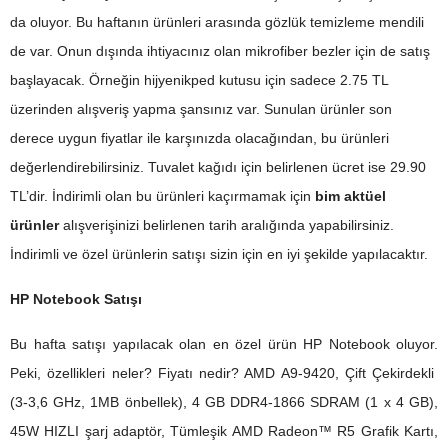
da oluyor. Bu haftanın ürünleri arasında gözlük temizleme mendili
de var. Onun dışında ihtiyacınız olan mikrofiber bezler için de satış
başlayacak. Örneğin hijyenikped kutusu için sadece 2.75 TL
üzerinden alışveriş yapma şansınız var. Sunulan ürünler son
derece uygun fiyatlar ile karşınızda olacağından, bu ürünleri
değerlendirebilirsiniz. Tuvalet kağıdı için belirlenen ücret ise 29.90
TL’dir. İndirimli olan bu ürünleri kaçırmamak için
bim aktüel
ürünler
alışverişinizi belirlenen tarih aralığında yapabilirsiniz.
İndirimli ve özel ürünlerin satışı sizin için en iyi şekilde yapılacaktır.
HP Notebook Satışı
Bu hafta satışı yapılacak olan en özel ürün HP Notebook oluyor.
Peki, özellikleri neler? Fiyatı nedir? AMD A9-9420, Çift Çekirdekli
(3-3,6 GHz, 1MB önbellek), 4 GB DDR4-1866 SDRAM (1 x 4 GB),
45W HIZLI şarj adaptör, Tümleşik AMD Radeon™ R5 Grafik Kartı,