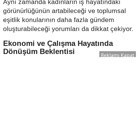
Aynı zamanda kadınların iş hayatındaki
görünürlüğünün artabileceği ve toplumsal
eşitlik konularının daha fazla gündem
oluşturabileceği yorumları da dikkat çekiyor.
Ekonomi ve Çalışma Hayatında
Dönüşüm Beklentisi
Reklamı Kapat
Ağustos ayına ilişkin astrolojik
değerlendirmelerde küresel ekonomi ve
çalışma hayatı da önemli başlıklar arasında
gösteriliyor.
Özellikle;
Şirketlerde yeniden yapılanmalar,
Bazı sektörlerde küçülme ihtimali,
Ortak çalışma kültürünün güçlenmesi,